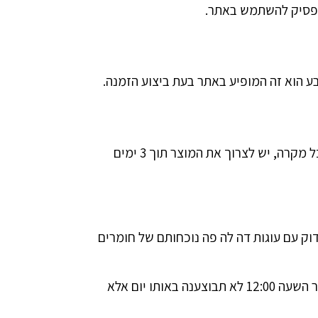
הפסיק להשתמש באתר.
ע הוא זה המופיע באתר בעת ביצוע הזמנה.
עוגות דה לה פה מתחייבת לטיב מוצריה ולטריותם. יש לשמור את המוצר במקרר כדי לא לפגוע בטעמו ואיכותו. בכל מקרה, יש לצרוך את המוצר תוך 3 ימים
וק עם עוגות דה לה פה נוכחותם של חומרים
משלוחים מבוצעים בשעות הפעילות המצויינות מטה ובתיאום מראש עם הקונה. יובהר כי הזמנות המתבצעות לאחר השעה 12:00 לא תבוצענה באותו יום אלא