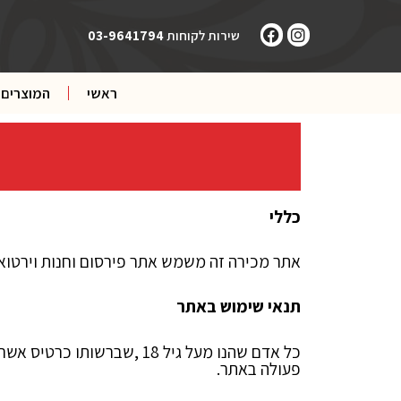
ילוג
F
I
תוכן
שירות לקוחות
03-9641794
a
n
c
s
e
t
ראשי
המוצרים 
b
a
o
g
o
r
k
a
m
כללי
אתר מכירה זה משמש אתר פירסום וחנות וירטואלית והינו בבעלות עוגות
תנאי שימוש באתר
כל אדם שהנו מעל גיל 18 
פעולה באתר.