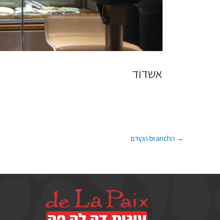
אשדוד
→
הbranch הקודם