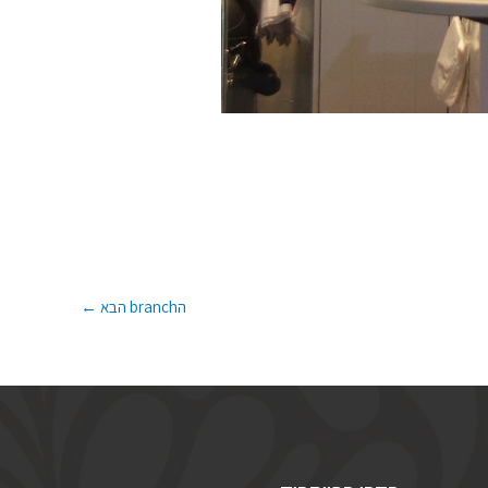
הbranch הבא
←