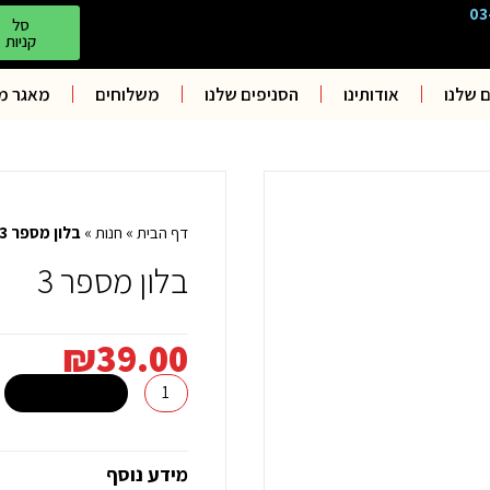
03
סל
קניות
 שלנו
אודותינו
הסניפים שלנו
משלוחים
מאגר מ
דף הבית
»
חנות
»
בלון מספר 3
בלון מספר 3
₪
39.00
כמות
הוספה לסל +
של
בלון
מספר
מידע נוסף
3