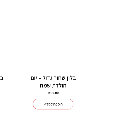
אזל מן המלאי
בלון שחור גדול – יום
בל
הולדת שמח
₪
39.00
הוספה לסל >