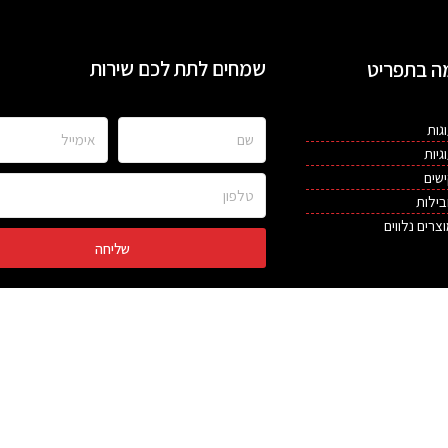
שמחים לתת לכם שירות
ה בתפריט
שם
אימייל
גות
גיות
שים
טלפון
ילות
צרים נלווים
שליחה