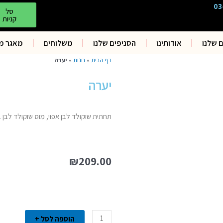
03
סל
קניות
 שלנו
אודותינו
הסניפים שלנו
משלוחים
מאגר מ
דף הבית
»
חנות
»
יערה
יערה
תחתית שוקולד לבן אפוי, מוס שוקולד לבן ב
₪
209.00
כמות
של
יערה
הוספה לסל +