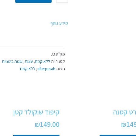
מידע נוסף
מק"ט
33
קטגוריות
ללא קמח
,
עוגות
,
עוגות בינוניות
תגיות
afterpesah
,
ללא קמח
ט קטנה
קיפוד שוקולד קטן
₪
149.00
₪
14