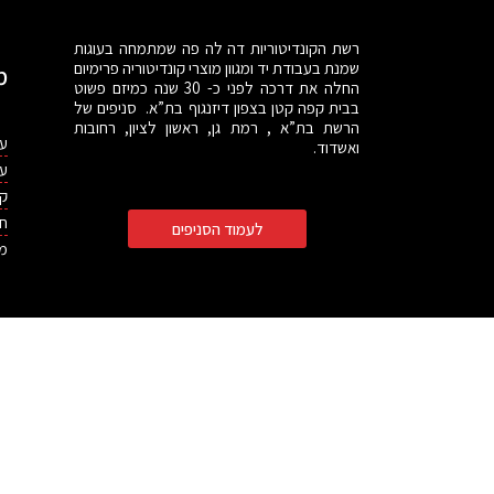
רשת הקונדיטוריות דה לה פה שמתמחה בעוגות
שמנת בעבודת יד ומגוון מוצרי קונדיטוריה פרימיום
מ
החלה את דרכה לפני כ- 30 שנה כמיזם פשוט
בבית קפה קטן בצפון דיזנגוף בת”א. סניפים של
הרשת בת”א , רמת גן, ראשון לציון, רחובות
עו
ואשדוד.
עו
קי
חב
לעמוד הסניפים
מו
דילוג לתוכן
תח
רגל
כלי נגישות
גישות
הגדל טקסט
הקטן טקסט
גווני אפור