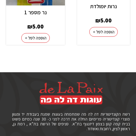
נרות יומולדת
נר מספר 1
₪
5.00
₪
5.00
הוספה לסל >
הוספה לסל >
רשת הקונדיטוריות דה לה פה שמתמחה בעוגות שמנת בעבודת יד ומגוון
מוצרי קונדיטוריה פרימיום החלה את דרכה לפני כ- 30 שנה כמיזם פשוט
בבית קפה קטן בצפון דיזנגוף בת”א. סניפים של הרשת בת”א , רמת גן,
ראשון לציון, רחובות ואשדוד.