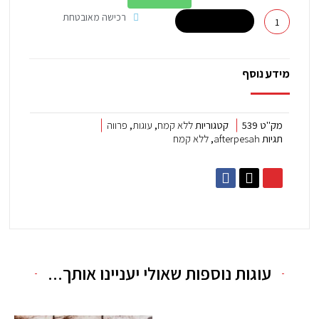
קטנה
רכישה מאובטחת
הוספה לסל +
מידע נוסף
מק"ט
539
קטגוריות
ללא קמח
,
עוגות
,
פרווה
תגיות
afterpesah
,
ללא קמח
F
E
P
a
n
h
c
v
o
e
e
n
b
l
e
o
o
-
o
p
a
עוגות נוספות שאולי יעניינו אותך...
k
e
l
-
t
f