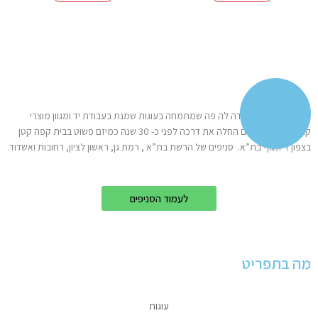
רשת הקונדיטוריות דה לה פה שמתמחה בעוגות שמנת בעבודת יד ומגוון מוצרי
קונדיטוריה פרימיום החלה את דרכה לפני כ- 30 שנה כמיזם פשוט בבית קפה קטן
בצפון דיזנגוף בת”א. סניפים של הרשת בת”א , רמת גן, ראשון לציון, רחובות ואשדוד.
לעמוד הסניפים
מה בתפריט
עוגות