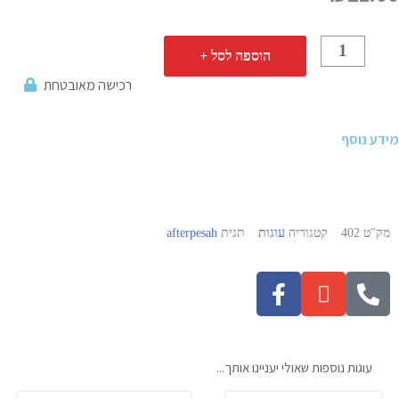
הוספה לסל +
רכישה מאובטחת
מידע נוסף
מק"ט
402
קטגוריה
עוגות
תגית
afterpesah
עוגות נוספות שאולי יעניינו אותך...