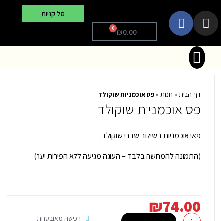
וג
F
I
סל קניות
כן
a
n
0
עגלת
₪
0.00
c
s
קניות
תפריט
e
t
המוצרים שלנו
הסניפים שלנו
מאגר מידע
b
a
o
g
o
r
דף הבית
»
חנות
»
פס אוכמניות שוקולד
k
a
פס אוכמניות שוקולד
m
פאי אוכמניות בשילוב שברי שוקולד.
(התמונה להמחשה בלבד – העוגה מגיעה ללא הפירות יער)
₪
74.00
כמות
רכישה מאובטחת
הוספה לסל +