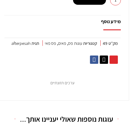
של
פס
אוכמניות
מידע נוסף
שוקולד
מק"ט
49
קטגוריות
עוגות פס
,
פאים
,
פס פאי
תגית
afterpesah
F
E
P
a
n
h
c
v
o
e
e
n
b
l
e
ערכים תזונתיים
o
o
-
o
p
a
k
e
l
-
t
f
עוגות נוספות שאולי יעניינו אותך...