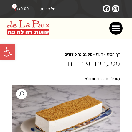
ילוג
F
I
עגלת
0
סל קניות
₪
0.00
תוכן
קניות
a
n
c
s
תפריט
e
t
b
a
o
g
o
r
פתח סרגל 
k
a
m
דף הבית
»
חנות
»
פס גבינה פירורים
פס גבינה פירורים
מוס גבינה בניחוח וניל.