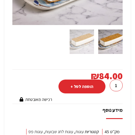
₪
84.00
כמות
של
הוספה לסל +
פס
רכישה מאובטחת
גבינה
פירורים
מידע נוסף
מק"ט
45
קטגוריות
עוגות
,
עוגות לחג שבועות
,
עוגות פס