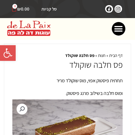
ילוג
F
I
עגלת
0
סל קניות
₪
0.00
תוכן
קניות
a
n
c
s
תפריט
e
t
b
a
o
g
o
r
פתח סרגל 
k
a
m
דף הבית
»
חנות
»
פס חלבה שוקולד
פס חלבה שוקולד
תחתית פיסטוק אפוי, מוס שוקולד מריר
ומוס חלבה בשילוב מרנג פיסטוק.