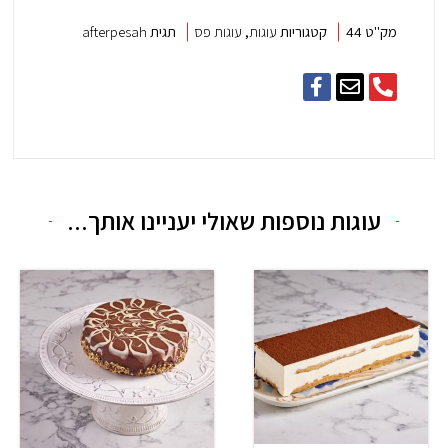
מק"ט
44
קטגוריות
עוגות
,
עוגות פס
תגית
afterpesah
F
E
P
a
n
h
c
v
o
e
e
n
b
l
e
o
o
-
o
p
a
עוגות נוספות שאולי יעניינו אותך...
k
e
l
-
t
f