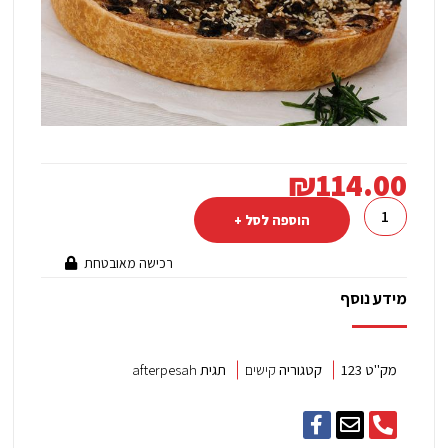
₪
114.00
כמות
של
הוספה לסל +
קיש
רכישה מאובטחת
פיטריות
בינוני
מידע נוסף
מק"ט
123
קטגוריה
קישים
תגית
afterpesah
F
E
P
a
n
h