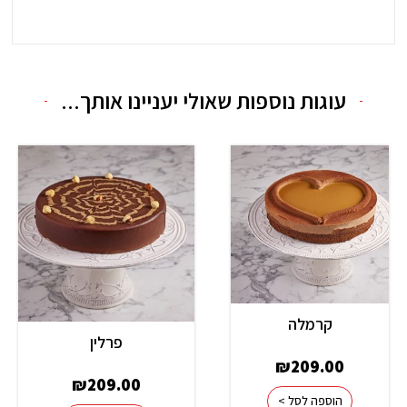
c
v
o
e
e
n
b
l
e
o
o
-
o
p
a
עוגות נוספות שאולי יעניינו אותך...
k
e
l
-
t
f
קרמלה
פרלין
₪
209.00
₪
209.00
הוספה לסל >