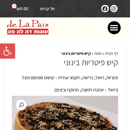
ילוג
F
I
עגלת
0
סל קניות
₪
0.00
תוכן
קניות
a
n
c
s
תפריט
e
t
b
a
o
g
o
r
פתח סרגל 
k
a
m
דף הבית
»
חנות
»
קיש פיטריות בינוני
קיש פיטריות בינוני
פטריות, רויאל, כרישה, רוקפור ועירית – קישוט סומסום מעל.
(רויאל – שמנת חמוצה, מתוקה וביצים).