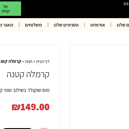
03
סל
קניות
 שלנו
אודותינו
הסניפים שלנו
משלוחים
מאגר מ
דף הבית
»
חנות
»
קרמלה קטנ
קרמלה קטנה
מוס שוקולד בשילוב טופי ק
₪
149.00
כמות
של
קרמלה