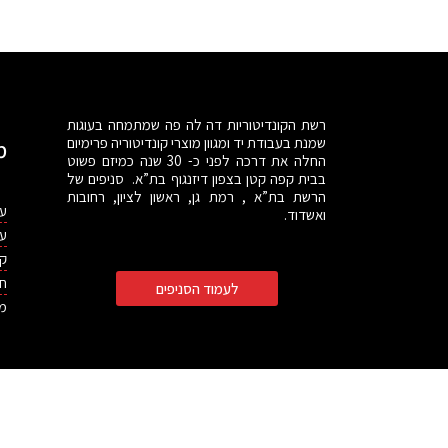
רשת הקונדיטוריות דה לה פה שמתמחה בעוגות
שמנת בעבודת יד ומגוון מוצרי קונדיטוריה פרימיום
מ
החלה את דרכה לפני כ- 30 שנה כמיזם פשוט
בבית קפה קטן בצפון דיזנגוף בת”א. סניפים של
הרשת בת”א , רמת גן, ראשון לציון, רחובות
עו
ואשדוד.
עו
קי
חב
לעמוד הסניפים
מו
דילוג לתוכן
תח
רגל
כלי נגישות