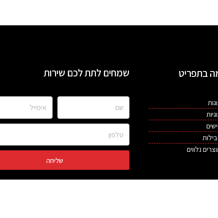
שמחים לתת לכם שירות
ה בתפריט
שם
אימייל
גות
גיות
שים
טלפון
ילות
צרים נלווים
שליחה