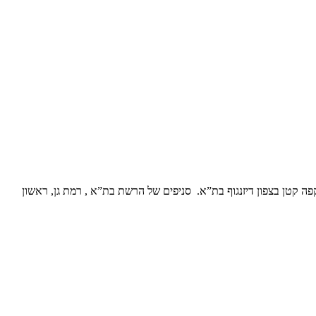
 יד ומגוון מוצרי קונדיטוריה פרימיום החלה את דרכה לפני כ- 30 שנה כמיזם פשוט בבית קפה קטן בצפון דיזנגוף בת”א. סניפים של הרשת בת”א , רמת גן, ראשון