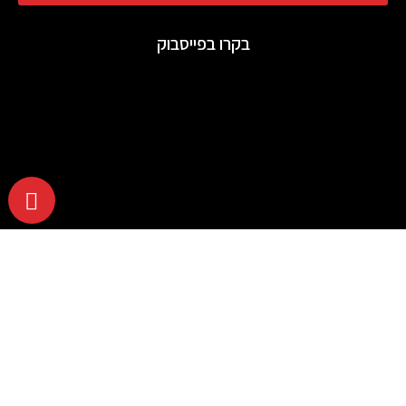
בקרו בפייסבוק
דילוג לתוכן
תח
רגל
כלי נגישות
גישות
הגדל טקסט
הקטן טקסט
גווני אפור
ניגודיות גבוהה
ניגודיות הפוכה