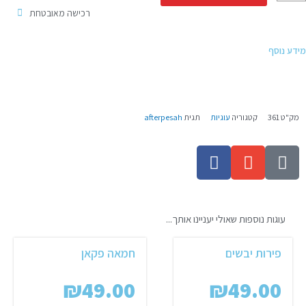
וקו-צ'אנק
רכישה מאובטחת
מידע נוסף
מק"ט
361
קטגוריה
עוגיות
תגית
afterpesah
F
E
P
a
n
h
c
v
o
e
e
n
b
l
e
עוגות נוספות שאולי יעניינו אותך...
o
o
-
o
p
a
פירות יבשים
חמאה פקאן
k
e
l
₪
49.00
₪
49.00
-
t