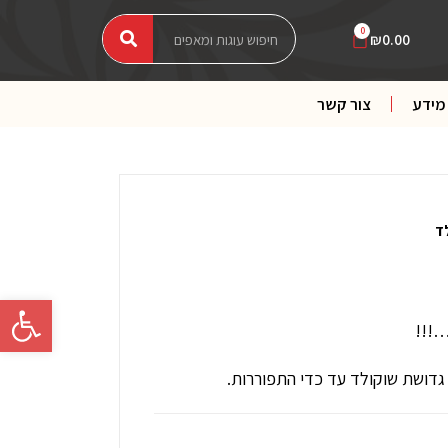
חיפוש
חיפוש
עגלת
0
₪
0.00
קניות
מידע
צור קשר
פתח סרגל 
…!!!
ה גדושת שוקולד עד כדי התפוררות.