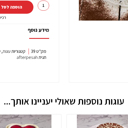
כמות
הוספה לסל 
של
100%
רכי
שוקולד
מידע נוסף
מק"ט
39
קטגוריות
עוגות
,
ע
תגית
afterpesah
עוגות נוספות שאולי יעניינו אותך...