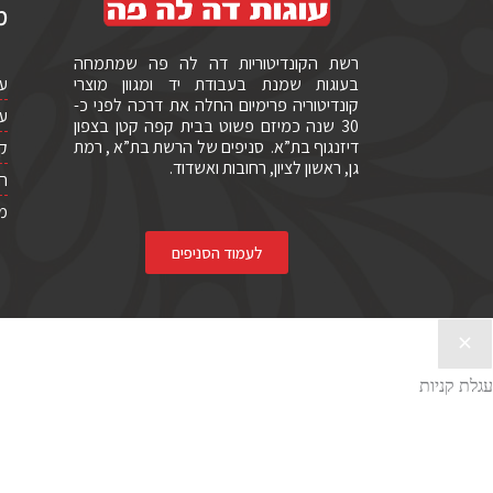
מ
רשת הקונדיטוריות דה לה פה שמתמחה
עו
בעוגות שמנת בעבודת יד ומגוון מוצרי
קונדיטוריה פרימיום החלה את דרכה לפני כ-
עו
30 שנה כמיזם פשוט בבית קפה קטן בצפון
דיזנגוף בת”א. סניפים של הרשת בת”א , רמת
קי
גן, ראשון לציון, רחובות ואשדוד.
חב
מו
לעמוד הסניפים
עגלת קניות